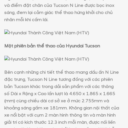
và điểm đặt chân của Tucson N Line được bọc inox
sáng, đem lại cảm giác thể thao hứng khởi cho chủ
nhân mỗi khi cầm lái.
Một phiên bản thể thao của Hyundai Tucson
Bên cạnh những chi tiết thể thao mang dấu ấn N Line
đặc trưng, Tucson N Line tương đồng với các phiên
bản Tucson khác trong dải sản phẩm với các thông
số Dài x Rộng x Cao lần lượt là 4.650 x 1.865 x 1.665
(mm) cùng chiều dài cơ sở xe ở mức 2.755mm và
khoảng sáng gầm xe 181mm. Không gian nội thất của
xe nổi bật với cụm 2 màn hình thông tin và màn hình
giải trí có kích thước 12.3 inch mỗi màn, được nối liền