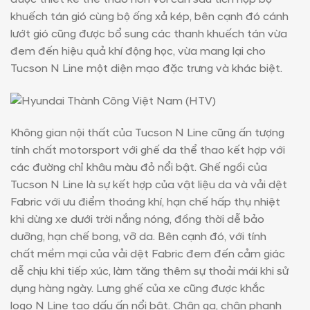
khuếch tán gió cùng bộ ống xả kép, bên cạnh đó cánh
lướt gió cũng được bổ sung các thanh khuếch tán vừa
đem đến hiệu quả khí động học, vừa mang lại cho
Tucson N Line một diện mạo đặc trưng và khác biệt.
Không gian nội thất của Tucson N Line cũng ấn tượng
tính chất motorsport với ghế da thể thao kết hợp với
các đường chỉ khâu màu đỏ nổi bật. Ghế ngồi của
Tucson N Line là sự kết hợp của vật liệu da và vải dệt
Fabric với ưu điểm thoáng khí, hạn chế hấp thụ nhiệt
khi dừng xe dưới trời nắng nóng, đồng thời dễ bảo
dưỡng, hạn chế bong, vỡ da. Bên cạnh đó, với tính
chất mềm mại của vải dệt Fabric đem đến cảm giác
dễ chịu khi tiếp xúc, làm tăng thêm sự thoải mái khi sử
dụng hàng ngày. Lưng ghế của xe cũng được khắc
logo N Line tạo dấu ấn nổi bật. Chân ga, chân phanh