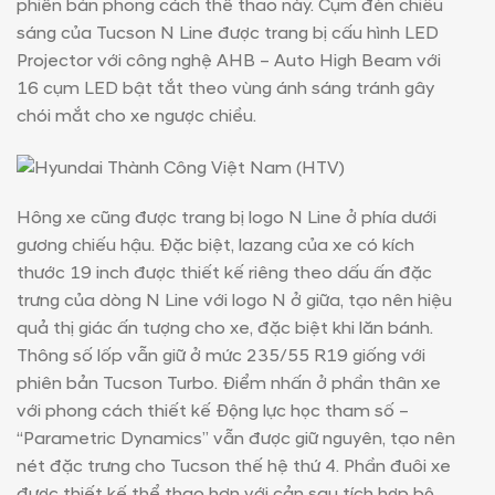
phiên bản phong cách thể thao này. Cụm đèn chiếu
sáng của Tucson N Line được trang bị cấu hình LED
Projector với công nghệ AHB – Auto High Beam với
16 cụm LED bật tắt theo vùng ánh sáng tránh gây
chói mắt cho xe ngược chiều.
Hông xe cũng được trang bị logo N Line ở phía dưới
gương chiếu hậu. Đặc biệt, lazang của xe có kích
thước 19 inch được thiết kế riêng theo dấu ấn đặc
trưng của dòng N Line với logo N ở giữa, tạo nên hiệu
quả thị giác ấn tượng cho xe, đặc biệt khi lăn bánh.
Thông số lốp vẫn giữ ở mức 235/55 R19 giống với
phiên bản Tucson Turbo. Điểm nhấn ở phần thân xe
với phong cách thiết kế Động lực học tham số –
“Parametric Dynamics” vẫn được giữ nguyên, tạo nên
nét đặc trưng cho Tucson thế hệ thứ 4. Phần đuôi xe
được thiết kế thể thao hơn với cản sau tích hợp bộ