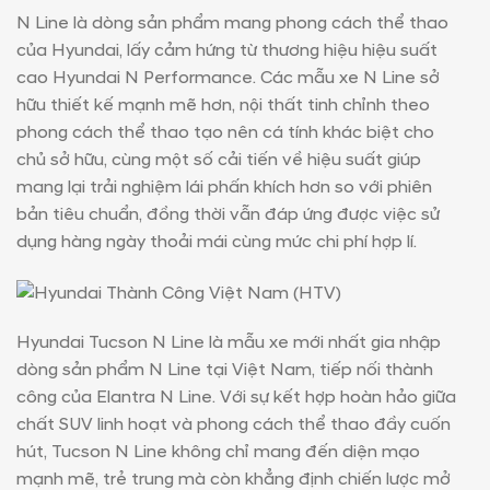
N Line là dòng sản phẩm mang phong cách thể thao
của Hyundai, lấy cảm hứng từ thương hiệu hiệu suất
cao Hyundai N Performance. Các mẫu xe N Line sở
hữu thiết kế mạnh mẽ hơn, nội thất tinh chỉnh theo
phong cách thể thao tạo nên cá tính khác biệt cho
chủ sở hữu, cùng một số cải tiến về hiệu suất giúp
mang lại trải nghiệm lái phấn khích hơn so với phiên
bản tiêu chuẩn, đồng thời vẫn đáp ứng được việc sử
dụng hàng ngày thoải mái cùng mức chi phí hợp lí.
Hyundai Tucson N Line là mẫu xe mới nhất gia nhập
dòng sản phẩm N Line tại Việt Nam, tiếp nối thành
công của Elantra N Line. Với sự kết hợp hoàn hảo giữa
chất SUV linh hoạt và phong cách thể thao đầy cuốn
hút, Tucson N Line không chỉ mang đến diện mạo
mạnh mẽ, trẻ trung mà còn khẳng định chiến lược mở