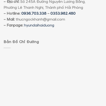
– Địa chỉ:
Số 245A Đường Nguyễn Lương Bằng,
Phường Lê Thanh Nghị, Thành phố Hải Phòng
– Hotline:
0936.703.338
–
0353.982.480
– Mail:
thucngockhanh@gmail.com
– Fanpage:
hyundaihaiduong
Bản Đồ Chỉ Đường