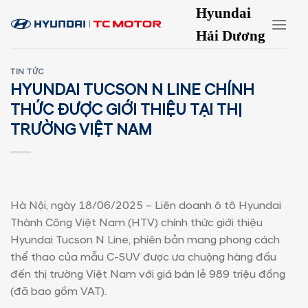
Skip
Hyundai
to
Hải Dương
content
TIN TỨC
HYUNDAI TUCSON N LINE CHÍNH
THỨC ĐƯỢC GIỚI THIỆU TẠI THỊ
TRƯỜNG VIỆT NAM
Hà Nội, ngày 18/06/2025 – Liên doanh ô tô Hyundai
Thành Công Việt Nam (HTV) chính thức giới thiệu
Hyundai Tucson N Line, phiên bản mang phong cách
thể thao của mẫu C-SUV được ưa chuộng hàng đầu
đến thị trường Việt Nam với giá bán lẻ 989 triệu đồng
(đã bao gồm VAT).