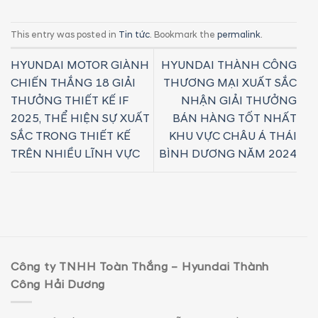
This entry was posted in
Tin tức
. Bookmark the
permalink
.
HYUNDAI MOTOR GIÀNH
HYUNDAI THÀNH CÔNG
CHIẾN THẮNG 18 GIẢI
THƯƠNG MẠI XUẤT SẮC
THƯỞNG THIẾT KẾ IF
NHẬN GIẢI THƯỞNG
2025, THỂ HIỆN SỰ XUẤT
BÁN HÀNG TỐT NHẤT
SẮC TRONG THIẾT KẾ
KHU VỰC CHÂU Á THÁI
TRÊN NHIỀU LĨNH VỰC
BÌNH DƯƠNG NĂM 2024
Công ty TNHH Toàn Thắng – Hyundai Thành
Công Hải Dương