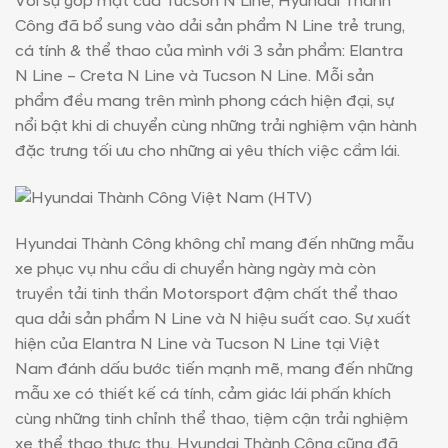
Với sự góp mặt của Tucson N Line, Hyundai Thành
Công đã bổ sung vào dải sản phẩm N Line trẻ trung,
cá tính & thể thao của mình với 3 sản phẩm: Elantra
N Line – Creta N Line và Tucson N Line. Mỗi sản
phẩm đều mang trên mình phong cách hiện đại, sự
nổi bật khi di chuyển cùng những trải nghiệm vận hành
đặc trưng tối ưu cho những ai yêu thích việc cầm lái.
Hyundai Thành Công không chỉ mang đến những mẫu
xe phục vụ nhu cầu di chuyển hàng ngày mà còn
truyền tải tinh thần Motorsport đậm chất thể thao
qua dải sản phẩm N Line và N hiệu suất cao. Sự xuất
hiện của Elantra N Line và Tucson N Line tại Việt
Nam đánh dấu bước tiến mạnh mẽ, mang đến những
mẫu xe có thiết kế cá tính, cảm giác lái phấn khích
cùng những tinh chỉnh thể thao, tiệm cận trải nghiệm
xe thể thao thực thụ. Hyundai Thành Công cũng đã