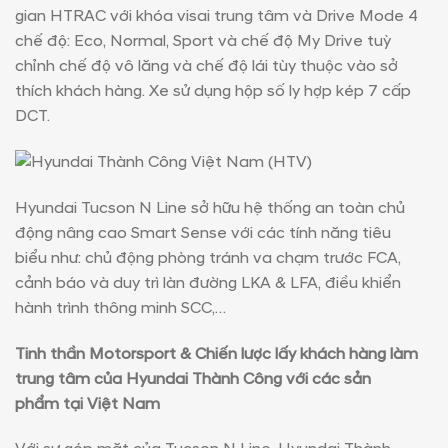
Số điện thoại
*
gian HTRAC với khóa visai trung tâm và Drive Mode 4
chế độ: Eco, Normal, Sport và chế độ My Drive tuỳ
chỉnh chế độ vô lăng và chế độ lái tùy thuộc vào sở
thích khách hàng. Xe sử dụng hộp số ly hợp kép 7 cấp
DCT.
Lựa Chọn Model Xe Muốn Nhận Báo Giá
Hyundai Tucson N Line sở hữu hệ thống an toàn chủ
động nâng cao Smart Sense với các tính năng tiêu
biểu như: chủ động phòng tránh va chạm trước FCA,
cảnh báo và duy trì làn đường LKA & LFA, điều khiển
hành trình thông minh SCC,…
Tinh thần Motorsport & Chiến lược lấy khách hàng làm
trung tâm của Hyundai Thành Công với các sản
phẩm tại Việt Nam