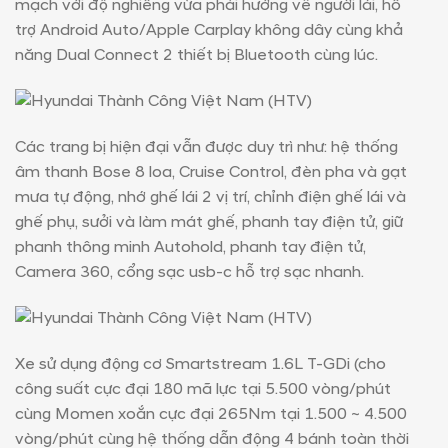
mạch với độ nghiêng vừa phải hướng về người lái, hỗ
trợ Android Auto/Apple Carplay không dây cùng khả
năng Dual Connect 2 thiết bị Bluetooth cùng lúc.
Các trang bị hiện đại vẫn được duy trì như: hệ thống
âm thanh Bose 8 loa, Cruise Control, đèn pha và gạt
mưa tự động, nhớ ghế lái 2 vị trí, chỉnh điện ghế lái và
ghế phụ, sưởi và làm mát ghế, phanh tay điện tử, giữ
×
ĐĂNG KÝ NHẬN BÁO
phanh thông minh Autohold, phanh tay điện tử,
Camera 360, cổng sạc usb-c hỗ trợ sạc nhanh.
GIÁ
Các trường được đánh dấu
*
là bắt buộc
Họ và tên
*
Xe sử dụng động cơ Smartstream 1.6L T-GDi (cho
công suất cực đại 180 mã lực tại 5.500 vòng/phút
cùng Momen xoắn cực đại 265Nm tại 1.500 ~ 4.500
vòng/phút cùng hệ thống dẫn động 4 bánh toàn thời