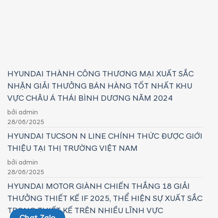
HYUNDAI THÀNH CÔNG THƯƠNG MẠI XUẤT SẮC
NHẬN GIẢI THƯỞNG BÁN HÀNG TỐT NHẤT KHU
VỰC CHÂU Á THÁI BÌNH DƯƠNG NĂM 2024
bởi admin
28/06/2025
HYUNDAI TUCSON N LINE CHÍNH THỨC ĐƯỢC GIỚI
THIỆU TẠI THỊ TRƯỜNG VIỆT NAM
bởi admin
28/06/2025
HYUNDAI MOTOR GIÀNH CHIẾN THẮNG 18 GIẢI
THƯỞNG THIẾT KẾ IF 2025, THỂ HIỆN SỰ XUẤT SẮC
TRONG THIẾT KẾ TRÊN NHIỀU LĨNH VỰC