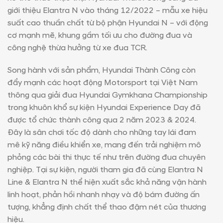
giới thiệu Elantra N vào tháng 12/2022 – mẫu xe hiệu
suất cao thuần chất từ bộ phận Hyundai N – với động
cơ mạnh mẽ, khung gầm tối ưu cho đường đua và
công nghệ thừa hưởng từ xe đua TCR.
Song hành với sản phẩm, Hyundai Thành Công còn
đẩy mạnh các hoạt động Motorsport tại Việt Nam
thông qua giải đua Hyundai Gymkhana Championship
trong khuôn khổ sự kiện Hyundai Experience Day đã
được tổ chức thành công qua 2 năm 2023 & 2024.
Đây là sân chơi tốc độ dành cho những tay lái đam
mê kỹ năng điều khiển xe, mang đến trải nghiệm mô
phỏng các bài thi thực tế như trên đường đua chuyên
nghiệp. Tại sự kiện, người tham gia đã cùng Elantra N
Line & Elantra N thể hiện xuất sắc khả năng vận hành
linh hoạt, phản hồi nhanh nhạy và độ bám đường ấn
tượng, khẳng định chất thể thao đậm nét của thương
hiệu.