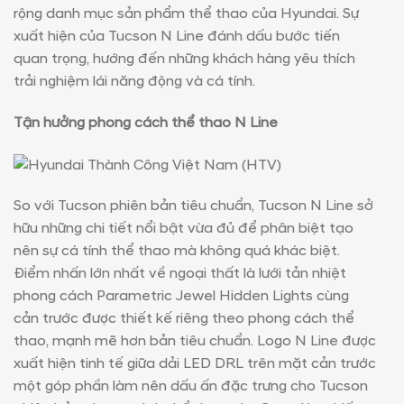
rộng danh mục sản phẩm thể thao của Hyundai. Sự
xuất hiện của Tucson N Line đánh dấu bước tiến
quan trọng, hướng đến những khách hàng yêu thích
trải nghiệm lái năng động và cá tính.
Tận hưởng phong cách thể thao N Line
So với Tucson phiên bản tiêu chuẩn, Tucson N Line sở
hữu những chi tiết nổi bật vừa đủ để phân biệt tạo
nên sự cá tính thể thao mà không quá khác biệt.
Điểm nhấn lớn nhất về ngoại thất là lưới tản nhiệt
phong cách Parametric Jewel Hidden Lights cùng
cản trước được thiết kế riêng theo phong cách thể
thao, mạnh mẽ hơn bản tiêu chuẩn. Logo N Line được
xuất hiện tinh tế giữa dải LED DRL trên mặt cản trước
một góp phần làm nên dấu ấn đặc trưng cho Tucson