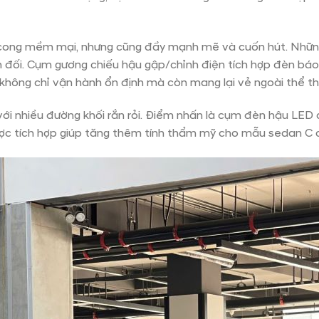
cong mềm mại, nhưng cũng đầy mạnh mẽ và cuốn hút. Những 
 đối. Cụm gương chiếu hậu gập/chỉnh điện tích hợp đèn báo 
không chỉ vận hành ổn định mà còn mang lại vẻ ngoài thể thao
ới nhiều đường khối rắn rỏi. Điểm nhấn là cụm đèn hậu LED d
ợc tích hợp giúp tăng thêm tính thẩm mỹ cho mẫu sedan C c