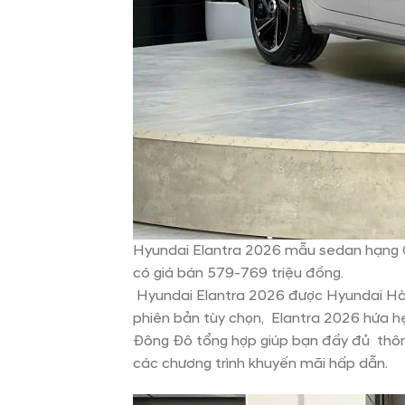
Hyundai Elantra 2026 mẫu sedan hạng C đ
có giá bán 579-769 triệu đồng.
Hyundai Elantra 2026 được Hyundai Hàn Q
phiên bản tùy chọn, Elantra 2026 hứa hẹn 
Đông Đô tổng hợp giúp bạn đầy đủ thông t
các chương trình khuyến mãi hấp dẫn.