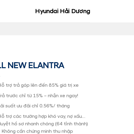
Hyundai Hải Dương
L NEW ELANTRA
̃ trợ trả góp lên đến 85% giá trị xe
ả trước chỉ từ 15% – nhận xe ngay!
̃i suất ưu đãi chỉ 0.56%/ tháng
̃ trợ các trường hợp khó vay, nợ xấu…
yệt hồ sơ nhanh chóng (64 tỉnh thành)
 Không cần chứng minh thu nhập