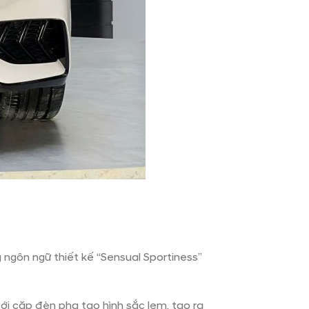
ngôn ngữ thiết kế “Sensual Sportiness”
ới cặp đèn pha tạo hình sắc lẹm, tạo ra