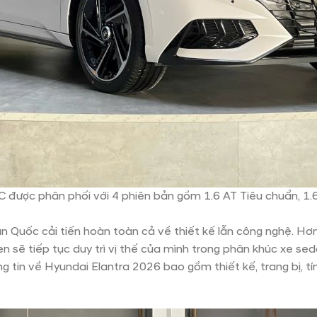
ược phân phối với 4 phiên bản gồm 1.6 AT Tiêu chuẩn, 1.6 
uốc cải tiến hoàn toàn cả về thiết kế lẫn công nghệ. Hơn n
sẽ tiếp tục duy trì vị thế của mình trong phân khúc xe seda
in về Hyundai Elantra 2026 bao gồm thiết kế, trang bị, tính