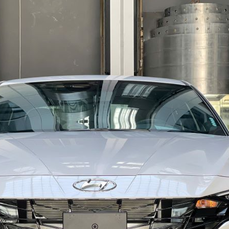
×
ĐĂNG KÝ NHẬN BÁO
GIÁ
Các trường được đánh dấu
*
là bắt buộc
Họ và tên
*
Số điện thoại
*