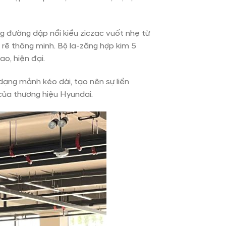
đường dập nổi kiểu ziczac vuốt nhẹ từ
rẽ thông minh. Bộ la-zăng hợp kim 5
, hiện đại.
ạng mảnh kéo dài, tạo nên sự liền
ủa thương hiệu Hyundai.