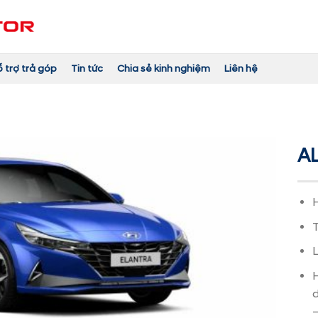
trợ trả góp
Tin tức
Chia sẻ kinh nghiệm
Liên hệ
AL
Hô
Tr
La
Hô
du
–