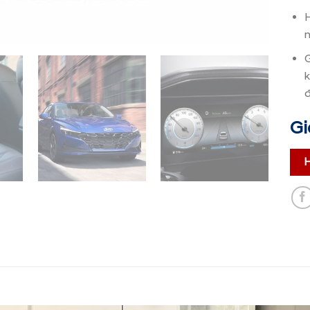
Hỗ
n
G
kh
đã
Giá
Ho