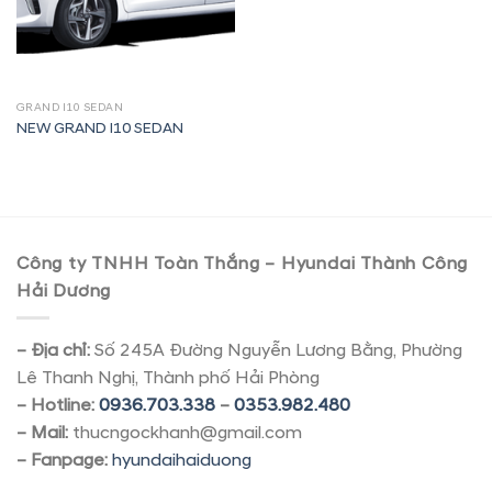
GRAND I10 SEDAN
NEW GRAND I10 SEDAN
Công ty TNHH Toàn Thắng – Hyundai Thành Công
Hải Dương
– Địa chỉ:
Số 245A Đường Nguyễn Lương Bằng, Phường
Lê Thanh Nghị, Thành phố Hải Phòng
– Hotline:
0936.703.338
–
0353.982.480
– Mail:
thucngockhanh@gmail.com
– Fanpage:
hyundaihaiduong