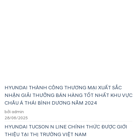
HYUNDAI THÀNH CÔNG THƯƠNG MẠI XUẤT SẮC
NHẬN GIẢI THƯỞNG BÁN HÀNG TỐT NHẤT KHU VỰC
CHÂU Á THÁI BÌNH DƯƠNG NĂM 2024
bởi admin
28/06/2025
HYUNDAI TUCSON N LINE CHÍNH THỨC ĐƯỢC GIỚI
THIỆU TẠI THỊ TRƯỜNG VIỆT NAM