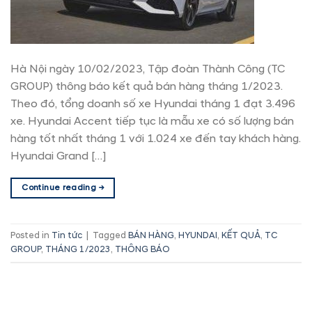
Hà Nội ngày 10/02/2023, Tập đoàn Thành Công (TC
GROUP) thông báo kết quả bán hàng tháng 1/2023.
Theo đó, tổng doanh số xe Hyundai tháng 1 đạt 3.496
xe. Hyundai Accent tiếp tục là mẫu xe có số lượng bán
hàng tốt nhất tháng 1 với 1.024 xe đến tay khách hàng.
Hyundai Grand […]
Continue reading
→
Posted in
Tin tức
|
Tagged
BÁN HÀNG
,
HYUNDAI
,
KẾT QUẢ
,
TC
GROUP
,
THÁNG 1/2023
,
THÔNG BÁO